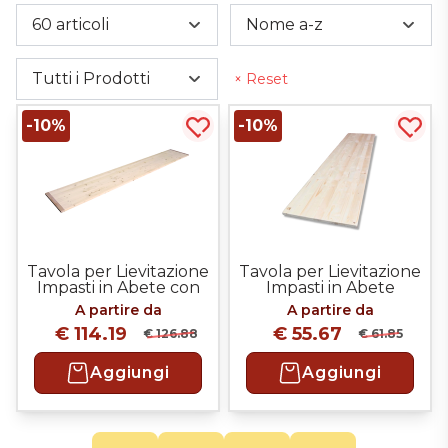
Teglie In Alluminio
Carrelli
Utensili Vari
60 articoli
Nome a-z
Tavole Con Impugnatura
Teglie In Lamiera Alluminata
Teglie In Alluminio
Tavole Senza Impugnatura
Teglie Ondulate
Teglie In Lamiera Alluminata
Tutti i Prodotti
× Reset
-10%
-10%
Acquista più tardi
Acqui
Tavola per Lievitazione
Tavola per Lievitazione
Impasti in Abete con
Impasti in Abete
Testate in Faggio
Massello
A partire da
A partire da
€ 114.19
€ 55.67
€ 126.88
€ 61.85
Aggiungi
Aggiungi