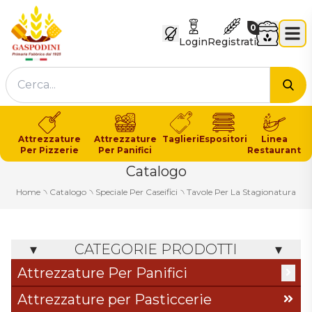
GASPODINI
Carrello
0
Login
Registrati
Cer
Attrezzature
Attrezzature
Taglieri
Espositori
Linea
Per Pizzerie
Per Panifici
Restaurant
Catalogo
Home
৲
Catalogo
৲
Speciale Per Caseifici
৲
Tavole Per La Stagionatura
CATEGORIE PRODOTTI
Attrezzature Per Panifici
Articoli In Legno
Attrezzature per Pasticcerie