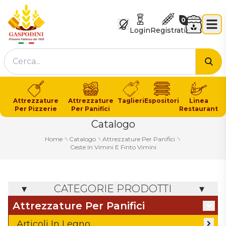
GASPODINI
Carrello
0
Login
Registrati
Cer
Attrezzature
Attrezzature
Taglieri
Espositori
Linea
Per Pizzerie
Per Panifici
Restaurant
Catalogo
Home
৲
Catalogo
৲
Attrezzature Per Panifici
৲
Ceste In Vimini E Finto Vimini
CATEGORIE PRODOTTI
Attrezzature Per Panifici
Articoli In Legno