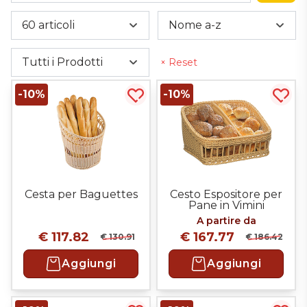
Pale Con Manico
Teglie E Carrelli
Secchi
60 articoli
Nome a-z
Pale In Legno A Baionetta
Carrelli
Utensili Vari
Tavole Con Impugnatura
Tutti i Prodotti
× Reset
Teglie In Alluminio
Tavole Senza Impugnatura
Teglie In Lamiera Alluminata
-10%
-10%
Acquista più tardi
Acqui
Cesta per Baguettes
Cesto Espositore per
Pane in Vimini
A partire da
€ 117.82
€ 167.77
€ 130.91
€ 186.42
Aggiungi
Aggiungi