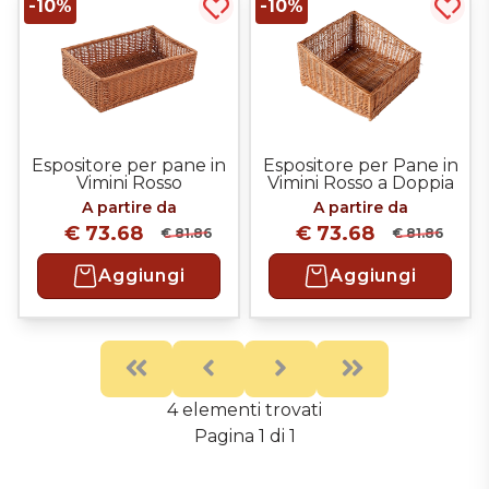
-10%
-10%
Acquista più tardi
Acqui
Espositore per pane in
Espositore per Pane in
Vimini Rosso
Vimini Rosso a Doppia
Altezza
A partire da
A partire da
€ 73.68
€ 73.68
€ 81.86
€ 81.86
Aggiungi
Aggiungi
First
Previous
Next
Last
4 elementi trovati
Pagina 1 di 1