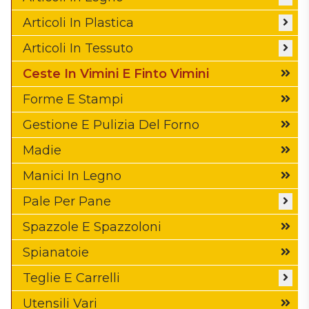
Casse In Legno E Madie
Articoli In Plastica
Manici In Legno
Bacinelle
Articoli In Tessuto
Pale A Baionetta
Bidoni
Fodera Copricesta
Ceste In Vimini E Finto Vimini
Pale A Cavicchi
Cassette
Guanti Anticalore
Forme E Stampi
Spadine In Legno
Ceste
Teli Per Lievitazione
Gestione E Pulizia Del Forno
Tavole In Legno
Contenitori
Teli Per Telai Da Infornamento
Madie
Coperchi
Manici In Legno
Mastelli
Pale Per Pane
Pallet
Accessori Per Pale Pane
Spazzole E Spazzoloni
Secchi
Pale A Baionetta
Spianatoie
Pale A Cavicchi
Teglie E Carrelli
Pale Da Sfornamento In Alluminio
Carrelli
Utensili Vari