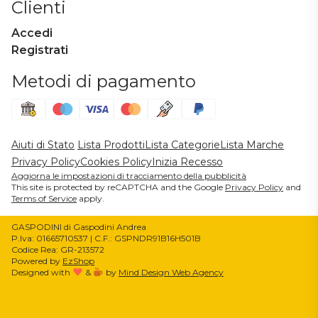
Clienti
Accedi
Registrati
Metodi di pagamento
Aiuti di Stato
Lista Prodotti
Lista Categorie
Lista Marche
Privacy Policy
Cookies Policy
Inizia Recesso
Aggiorna le impostazioni di tracciamento della pubblicità
This site is protected by reCAPTCHA and the Google
Privacy Policy
and
Terms of Service
apply.
GASPODINI di Gaspodini Andrea
P.Iva: 01665710537 | C.F.: GSPNDR91B16H501B
Codice Rea: GR-213572
Powered by
EzShop
Designed with
&
by
Mind Design Web Agency