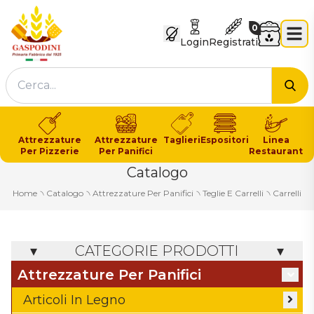
GASPODINI
Carrello
0
Login
Registrati
Cer
Attrezzature
Attrezzature
Taglieri
Espositori
Linea
Per Pizzerie
Per Panifici
Restaurant
Catalogo
Home
৲
Catalogo
৲
Attrezzature Per Panifici
৲
Teglie E Carrelli
৲
Carrelli
CATEGORIE PRODOTTI
Attrezzature Per Panifici
Articoli In Legno