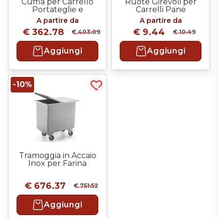
Cuffia per Carrello
Ruote Girevoli per
Portateglie e
Carrelli Pane
Portatelai in PVC
A partire da
A partire da
alimentare
€ 362.78
€ 9.44
€ 403.09
€ 10.49
Aggiungi
Aggiungi
-10%
Acquista più tardi
Tramoggia in Accaio
Inox per Farina
€ 676.37
€ 751.52
Aggiungi