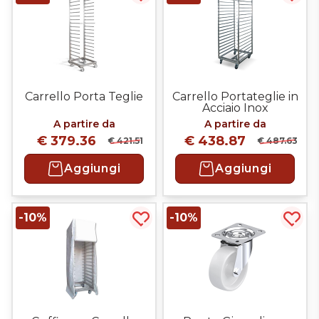
Acquista più tardi
Acqui
Carrello Porta Teglie
Carrello Portateglie in
Acciaio Inox
A partire da
A partire da
€ 379.36
€ 438.87
€ 421.51
€ 487.63
Aggiungi
Aggiungi
-10%
-10%
Acquista più tardi
Acqui