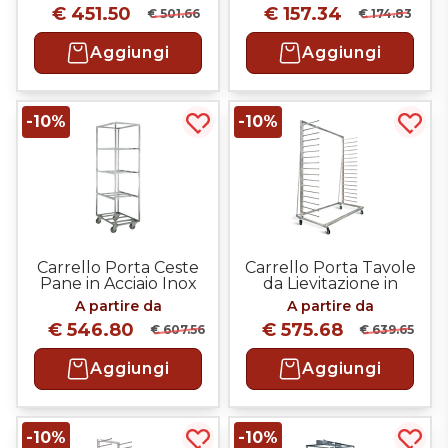
€ 451.50
€ 157.34
€ 501.66
€ 174.83
Aggiungi
Aggiungi
-10%
-10%
Acquista più tardi
Acqui
Carrello Porta Ceste
Carrello Porta Tavole
Pane in Acciaio Inox
da Lievitazione in
Acciaio Inox
A partire da
A partire da
€ 546.80
€ 575.68
€ 607.56
€ 639.65
Aggiungi
Aggiungi
-10%
-10%