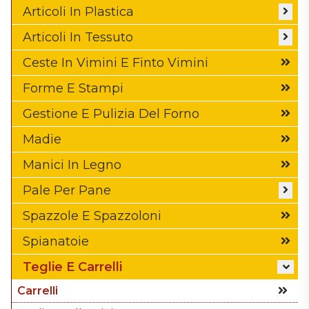
Casse In Legno E Madie
Articoli In Plastica
Manici In Legno
Bacinelle
Articoli In Tessuto
Pale A Baionetta
Bidoni
Fodera Copricesta
Ceste In Vimini E Finto Vimini
Pale A Cavicchi
Cassette
Guanti Anticalore
Forme E Stampi
Spadine In Legno
Ceste
Teli Per Lievitazione
Gestione E Pulizia Del Forno
Tavole In Legno
Contenitori
Teli Per Telai Da Infornamento
Madie
Coperchi
Manici In Legno
Mastelli
Pale Per Pane
Pallet
Accessori Per Pale Pane
Spazzole E Spazzoloni
Secchi
Pale A Baionetta
Spianatoie
Pale A Cavicchi
Teglie E Carrelli
Pale Da Sfornamento In Alluminio
Carrelli