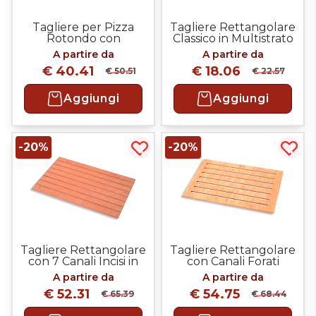
Tagliere per Pizza
Tagliere Rettangolare
Rotondo con
Classico in Multistrato
Impungatura in Legno
A partire da
A partire da
€ 40.41
€ 18.06
€ 50.51
€ 22.57
Aggiungi
Aggiungi
-20%
-20%
Acquista più tardi
Acqui
Tagliere Rettangolare
Tagliere Rettangolare
con 7 Canali Incisi in
con Canali Forati
Legno
A partire da
A partire da
€ 52.31
€ 54.75
€ 65.39
€ 68.44