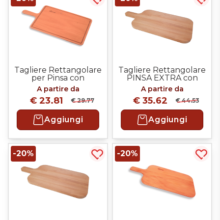
Acquista più tardi
Acqui
Tagliere Rettangolare
Tagliere Rettangolare
per Pinsa con
PINSA EXTRA con
Impugnatura e Canale
Impugnatura
A partire da
A partire da
Raccogli oli e salse
€ 23.81
€ 35.62
€ 29.77
€ 44.53
Aggiungi
Aggiungi
-20%
-20%
Acquista più tardi
Acqui