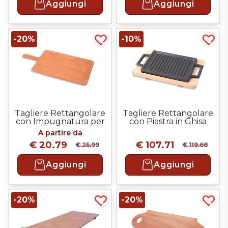
Aggiungi
Aggiungi
-20%
-10%
Acquista più tardi
Acqui
Tagliere Rettangolare
Tagliere Rettangolare
con Impugnatura per
con Piastra in Ghisa
Pinsa e Pizza
29x17 cm
A partire da
€ 20.79
€ 107.71
€ 25.99
€ 119.68
Aggiungi
Aggiungi
-20%
-20%
Acquista più tardi
Acqui