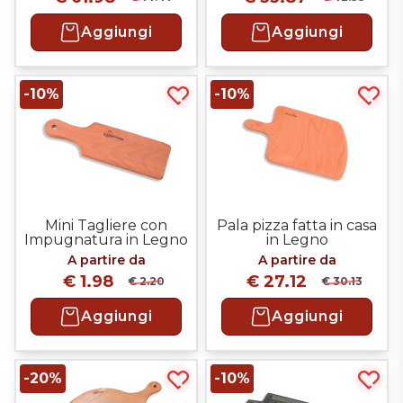
Aggiungi
Aggiungi
-10%
-10%
Acquista più tardi
Acqui
Mini Tagliere con
Pala pizza fatta in casa
Impugnatura in Legno
in Legno
A partire da
A partire da
€ 1.98
€ 27.12
€ 2.20
€ 30.13
Aggiungi
Aggiungi
-20%
-10%
Acquista più tardi
Acqui