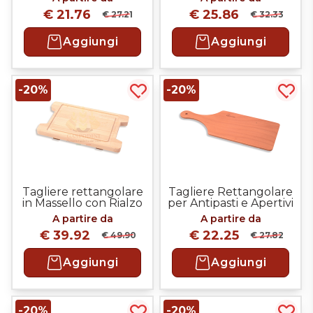
Aperitivi e Antipasti
Impugnatura e Micro
€ 21.76
€ 25.86
€ 27.21
Canali
€ 32.33
Aggiungi
Aggiungi
-20%
-20%
Acquista più tardi
Acqui
Tagliere rettangolare
Tagliere Rettangolare
in Massello con Rialzo
per Antipasti e Apertivi
e Canale
con Impugnatura
A partire da
A partire da
ampia
€ 39.92
€ 22.25
€ 49.90
€ 27.82
Aggiungi
Aggiungi
-20%
-20%