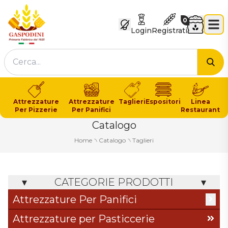
GASPODINI
Carrello
0
Login
Registrati
Cer
Attrezzature
Attrezzature
Taglieri
Espositori
Linea
Per Pizzerie
Per Panifici
Restaurant
Catalogo
Home
৲
Catalogo
৲
Taglieri
CATEGORIE PRODOTTI
Attrezzature Per Panifici
Articoli In Legno
Attrezzature per Pasticcerie