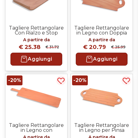
Tagliere Rettangolare
Tagliere Rettangolare
Con Rialzo e Stop
in Legno con Doppia
Anteriore
Impugnatura per
A partire da
A partire da
Pinsa Romana
€ 25.38
€ 20.79
€ 31.72
€ 25.99
Aggiungi
Aggiungi
-20%
-20%
Acquista più tardi
Acqui
Tagliere Rettangolare
Tagliere Rettangolare
in Legno con
in Legno per Pinsa
Impugnatura per
Romana con doppia
A partire da
A partire da