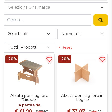
Teglie In Alluminio
Carrelli
Utensili Vari
Tavole Con Impugnatura
Seleziona una marca
Teglie In Lamiera Alluminata
Teglie In Alluminio
Tavole Senza Impugnatura
Teglie Ondulate
Teglie In Lamiera Alluminata
Cer
60 articoli
Nome a-z
Tutti i Prodotti
× Reset
-20%
-20%
Acquista più tardi
Acqui
Alzata per Tagliere
Alzata per Tagliere in
"Giusto"
Legno
A partire da
€ 61.98
€ 33.87
€ 77.47
€ 42.33