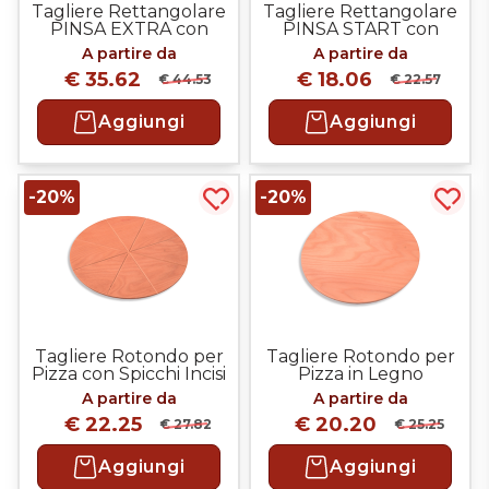
Tagliere Rettangolare
Tagliere Rettangolare
PINSA EXTRA con
PINSA START con
Impugnatura
impugnatura
A partire da
A partire da
€ 35.62
€ 18.06
€ 44.53
€ 22.57
Aggiungi
Aggiungi
-20%
-20%
Acquista più tardi
Acqui
Tagliere Rotondo per
Tagliere Rotondo per
Pizza con Spicchi Incisi
Pizza in Legno
in Legno
A partire da
A partire da
€ 22.25
€ 20.20
€ 27.82
€ 25.25
Aggiungi
Aggiungi