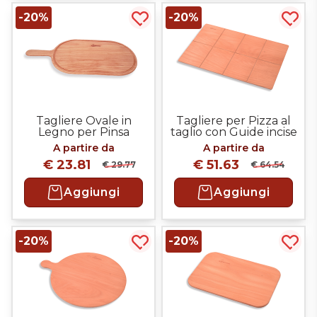
-20%
-20%
Acquista più tardi
Acqui
Tagliere Ovale in
Tagliere per Pizza al
Legno per Pinsa
taglio con Guide incise
Romana con
A partire da
A partire da
Impugnatura e Canale
€ 23.81
€ 51.63
Raccogli oli e salse
€ 29.77
€ 64.54
Aggiungi
Aggiungi
-20%
-20%
Acquista più tardi
Acqui