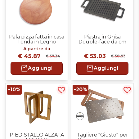
Pala pizza fatta in casa
Piastra in Ghisa
Tonda in Legno
Double-face da cm
22x15
A partire da
€ 45.87
€ 53.03
€ 57.34
€ 58.93
Aggiungi
Aggiungi
-10%
-20%
Acquista più tardi
Acqui
PIEDISTALLO ALZATA
Tagliere "Giusto" per