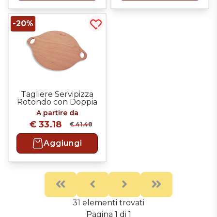
-20%
Acquista più tardi
Tagliere Servipizza
Rotondo con Doppia
Impugnatura
A partire da
€ 33.18
€ 41.48
Aggiungi
First
Previous
Next
Last
31 elementi trovati
Pagina 1 di 1