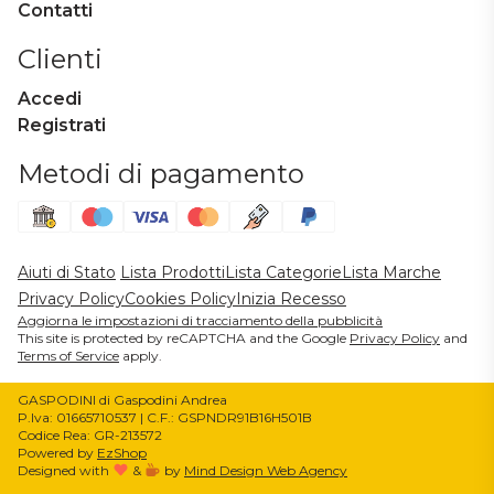
Contatti
Clienti
Accedi
Registrati
Metodi di pagamento
Aiuti di Stato
Lista Prodotti
Lista Categorie
Lista Marche
Privacy Policy
Cookies Policy
Inizia Recesso
Aggiorna le impostazioni di tracciamento della pubblicità
This site is protected by reCAPTCHA and the Google
Privacy Policy
and
Terms of Service
apply.
GASPODINI di Gaspodini Andrea
P.Iva: 01665710537 | C.F.: GSPNDR91B16H501B
Codice Rea: GR-213572
Powered by
EzShop
Designed with
&
by
Mind Design Web Agency