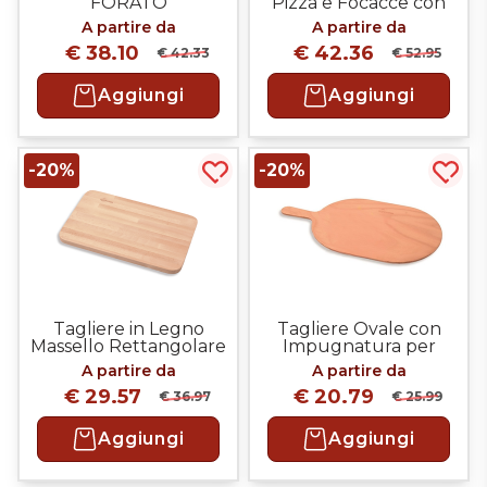
FORATO
Pizza e Focacce con
piastra INOX
A partire da
A partire da
€ 38.10
€ 42.36
€ 42.33
€ 52.95
Aggiungi
Aggiungi
-20%
-20%
Acquista più tardi
Acqui
Tagliere in Legno
Tagliere Ovale con
Massello Rettangolare
Impugnatura per
Pinsa Romana
A partire da
A partire da
€ 29.57
€ 20.79
€ 36.97
€ 25.99
Aggiungi
Aggiungi