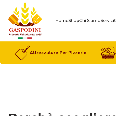
GASPODINI
Home
Shop
Chi Siamo
Servizi
Attrezzature Per Pizzerie