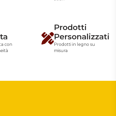
Prodotti
ata
Personalizzati
ata con
Prodotti in legno su
neità
misura