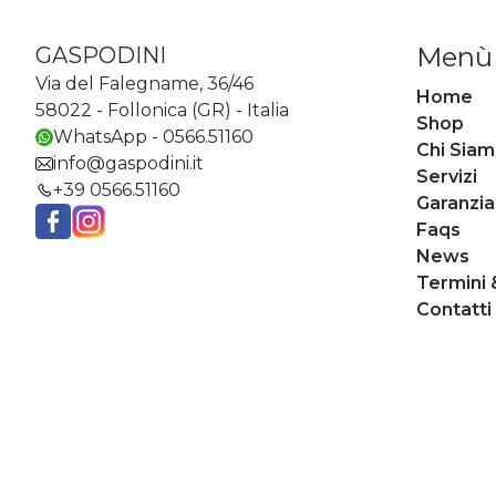
Menù
GASPODINI
Via del Falegname, 36/46
Home
58022 - Follonica (GR) - Italia
Shop
WhatsApp - 0566.51160
Chi Sia
info@gaspodini.it
Servizi
+39 0566.51160
Garanzia
Faqs
Facebook
Instagram
News
Termini 
Contatti