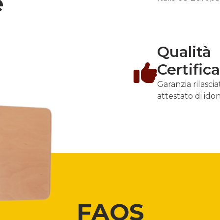
e
Qualità
Certific
Garanzia rilasci
attestato di ido
FAQS