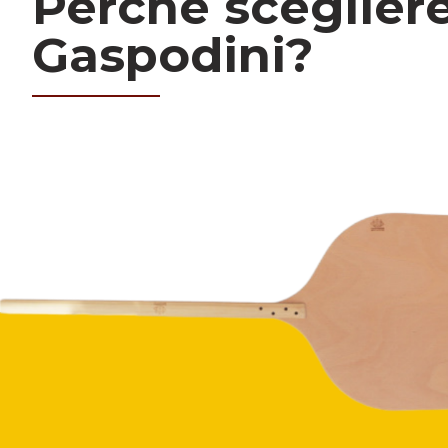
Perchè sceglier
Gaspodini?