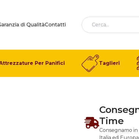
Garanzia di Qualità
Contatti
Attrezzature Per Panifici
Taglieri
Conseg
Time
Consegnamo in 
Italia ed Europa