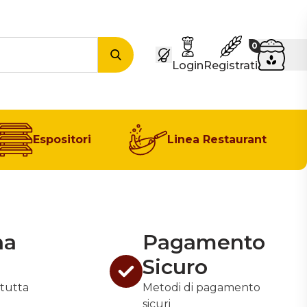
Carrel
0
Cerca
Login
Registrati
Espositori
Linea Restaurant
na
Pagamento
Sicuro
tutta
Metodi di pagamento
sicuri