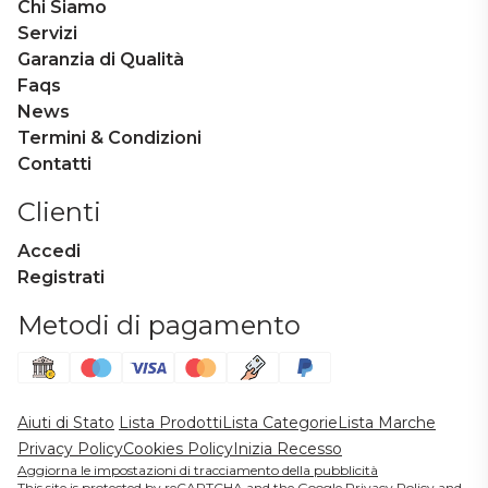
Chi Siamo
Servizi
Garanzia di Qualità
Faqs
News
Termini & Condizioni
Contatti
Clienti
Accedi
Registrati
Metodi di pagamento
Aiuti di Stato
Lista Prodotti
Lista Categorie
Lista Marche
Privacy Policy
Cookies Policy
Inizia Recesso
Aggiorna le impostazioni di tracciamento della pubblicità
This site is protected by reCAPTCHA and the Google
Privacy Policy
and