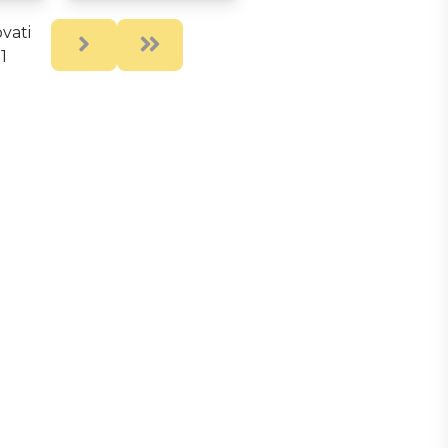
vati
Next
Last
1