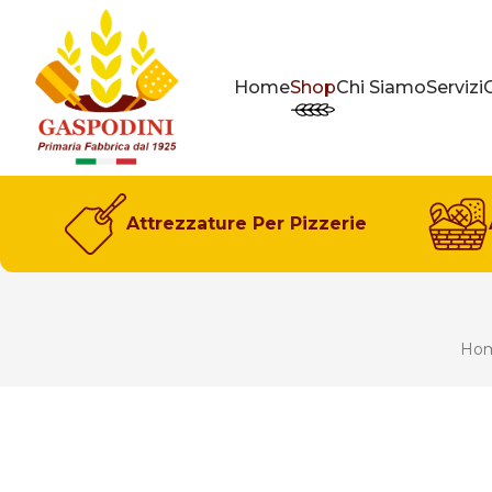
GASPODINI
Home
Shop
Chi Siamo
Servizi
Attrezzature Per Pizzerie
Ho