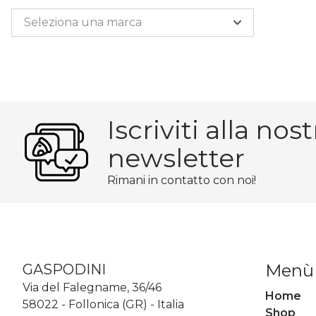
Taglieri Senza Impugnatura
Taglieri Per Pinsa
Seleziona una marca
Taglieri Con Impugnatura
Iscriviti alla nost
newsletter
Rimani in contatto con noi!
Menù
GASPODINI
Via del Falegname, 36/46
Home
58022 - Follonica (GR) - Italia
Shop