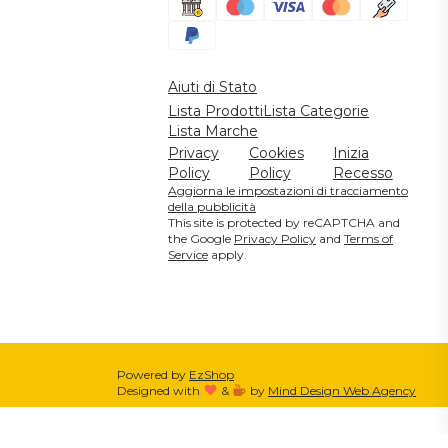
Aiuti di Stato
Lista Prodotti
Lista Categorie
Lista Marche
Privacy
Cookies
Inizia
Policy
Policy
Recesso
Aggiorna le impostazioni di tracciamento
della pubblicità
This site is protected by reCAPTCHA and
the Google
Privacy Policy
and
Terms of
Service
apply.
Powered by
EzShop
Designed with
&
by
Mind Design Web Agency