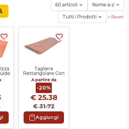
60 articoli
Nome a-z
Cerca
Tutti i Prodotti
× Reset
Acquista più tardi
Acquista più tardi
izza
Tagliere
Guide
Rettangolare Con
Rialzo e Stop
a
A partire da
Anteriore
-20%
3
€ 25.38
4
€ 31.72
gi
Aggiungi