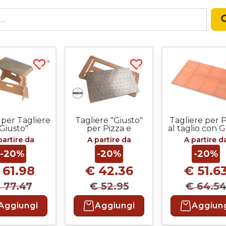
Acquista più tardi
Acquista più tardi
 per Tagliere
Tagliere "Giusto"
Tagliere per P
Giusto"
per Pizza e
al taglio con 
Focacce con piastra
incise
partire da
A partire da
A partire d
INOX
-20%
-20%
-20%
 61.98
€ 42.36
€ 51.6
 77.47
€ 52.95
€ 64.5
Aggiungi
Aggiungi
Aggiun