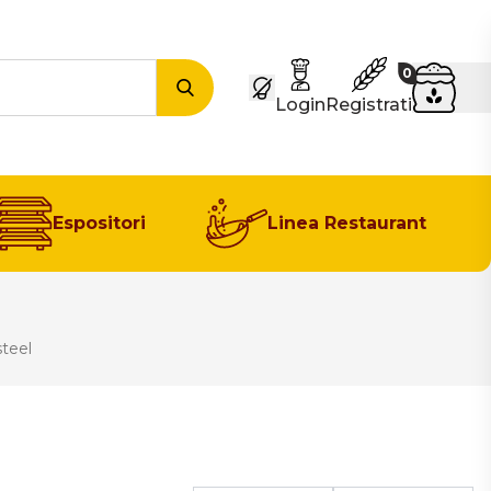
Carrel
0
Cerca
Login
Registrati
Espositori
Linea Restaurant
steel