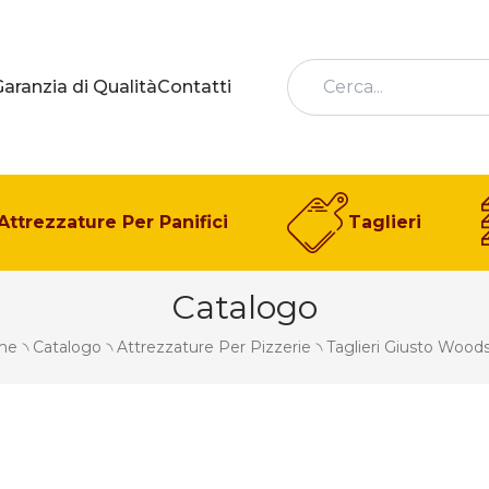
Garanzia di Qualità
Contatti
Attrezzature Per Panifici
Taglieri
Catalogo
me
৲
Catalogo
৲
Attrezzature Per Pizzerie
৲
Taglieri Giusto Wood