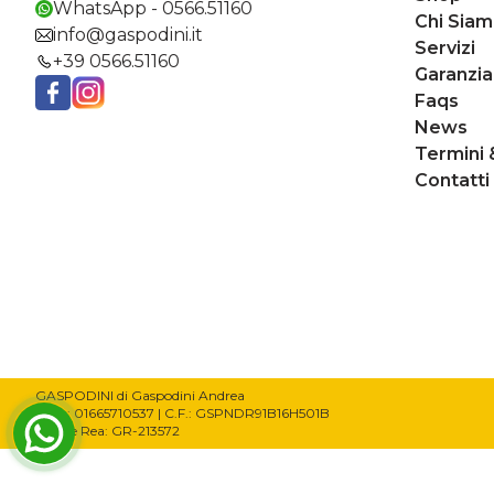
WhatsApp - 0566.51160
Chi Sia
info@gaspodini.it
Servizi
+39 0566.51160
Garanzia
Faqs
Facebook
Instagram
News
Termini 
Contatti
GASPODINI di Gaspodini Andrea
P.Iva: 01665710537 | C.F.: GSPNDR91B16H501B
Codice Rea: GR-213572
WhatsApp