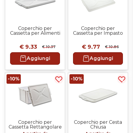
Coperchio per
Coperchio per
Cassetta per Alimenti
Cassetta per Impasto
cm 60x40
Pizza 60x40 cm
€ 9.33
€ 9.77
€ 10.37
€ 10.86
Aggiungi
Aggiungi
-10%
-10%
Acquista più tardi
Acqui
Coperchio per
Coperchio per Cesta
Cassetta Rettangolare
Chiusa