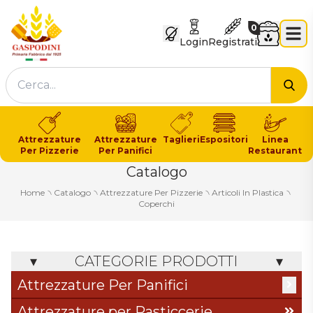
GASPODINI
Carrello
0
Login
Registrati
Cer
Attrezzature
Attrezzature
Taglieri
Espositori
Linea
Per Pizzerie
Per Panifici
Restaurant
Catalogo
Home
৲
Catalogo
৲
Attrezzature Per Pizzerie
৲
Articoli In Plastica
৲
Coperchi
CATEGORIE PRODOTTI
Attrezzature Per Panifici
Articoli In Legno
Attrezzature per Pasticcerie