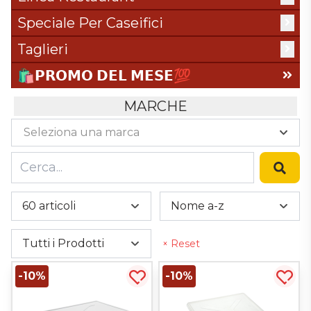
Espositori In Vimini E Giunco
Accessori Sala
Speciale Per Caseifici
Taglieri
Tavole Per La Stagionatura
Taglieri
Accessori Per Taglieri
🛍️​𝗣𝗥𝗢𝗠𝗢 𝗗𝗘𝗟 𝗠𝗘𝗦𝗘💯​
Linea Professionale
MARCHE
Taglieri Con Impugnatura
Taglieri Giusto Woodsteel
Seleziona una marca
Taglieri Senza Impugnatura
Taglieri Per Pinsa
Taglieri Con Impugnatura
Cer
60 articoli
Nome a-z
Tutti i Prodotti
× Reset
-10%
-10%
Acquista più tardi
Acqui