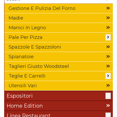
Teglie In Alluminio
Gestione E Pulizia Del Forno
Teglie In Lamiera Alluminata
Madie
Teglie Ondulate
Manici In Legno
Pale Per Pizza
Accessori Per Pale Pizza
Spazzole E Spazzoloni
Pale Alluminio E Acciaio
Spianatoie
Pale Con Impugnatura
Taglieri Giusto Woodsteel
Pale Con Manico
Teglie E Carrelli
Pale In Legno A Baionetta
Carrelli
Utensili Vari
Tavole Con Impugnatura
Teglie In Alluminio
Espositori
Tavole Senza Impugnatura
Teglie In Lamiera Alluminata
Cassette In Legno
Home Edition
Espositori In Legno Ad Incastro
Linea Restaurant