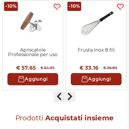
-10%
-10%
uista più tardi
Acquista più tardi
Acqu
Apriscatole
Frusta Inox 8 fili
Professionale per uso
commerciale
€ 57.65
€ 33.16
€ 64.05
€ 36.84
Aggiungi
Aggiungi
Precedente
Successivo
Prodotti
Acquistati insieme