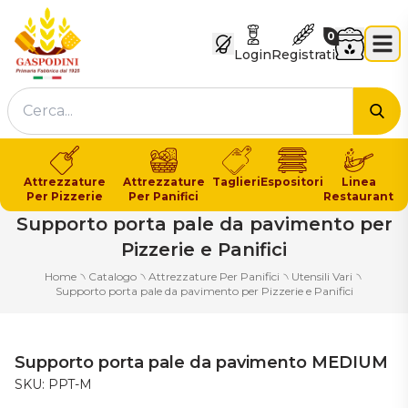
GASPODINI
Carrello
0
Login
Registrati
Cer
Attrezzature
Attrezzature
Taglieri
Espositori
Linea
Per Pizzerie
Per Panifici
Restaurant
Supporto porta pale da pavimento per
Pizzerie e Panifici
Home
৲
Catalogo
৲
Attrezzature Per Panifici
৲
Utensili Vari
৲
Supporto porta pale da pavimento per Pizzerie e Panifici
Supporto porta pale da pavimento MEDIUM
SKU: PPT-M