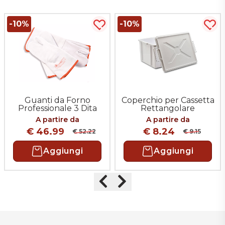
-10%
-10%
uista più tardi
Acquista più tardi
Acqu
Guanti da Forno
Coperchio per Cassetta
Professionale 3 Dita
Rettangolare
A partire da
A partire da
€ 46.99
€ 8.24
€ 52.22
€ 9.15
Aggiungi
Aggiungi
Precedente
Successivo