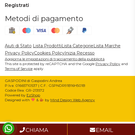
Registrati
Metodi di pagamento
Aiuti di Stato
Lista Prodotti
Lista Categorie
Lista Marche
Privacy Policy
Cookies Policy
Inizia Recesso
Aggiorna le impostazioni di tracciamento della pubblicità
This site is protected by reCAPTCHA and the Google
Privacy Policy
and
Terms of Service
apply.
GASPODINI di Gaspodini Andrea
P.Iva: 01665710537 | C.F.: GSPNDR91B16H501B
Codice Rea: GR-213572
Powered by
EzShop
Designed with
&
by
Mind Design Web Agency
Informativa sulla raccolta
CHIAMA
EMAIL