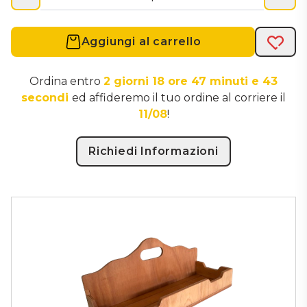
Aggiungi al carrello
Acqui
Ordina entro
2 giorni 18 ore 47 minuti e 42
secondi
ed affideremo il tuo ordine al corriere il
11/08
!
Richiedi Informazioni