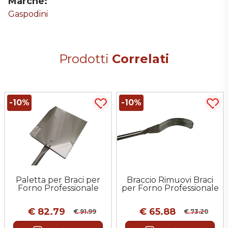
Marche:
Gaspodini
Prodotti
Correlati
-10%
-10%
uista più tardi
Acquista più tardi
Acqu
Paletta per Braci per
Braccio Rimuovi Braci
Forno Professionale
per Forno Professionale
€ 82.79
€ 65.88
€ 91.99
€ 73.20