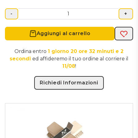
ogni angolo del forno. Adatta la spazzola alle
specifiche esigenze della pulizia. Adatta a una
-
+
varietà di forni professionali, questa testa di ricambio
è un accessorio versatile per ogni cucina.
DIMENSIONE SPAZZOLA: 20 cm LUNGHEZZA
Aggiungi al carrello
Acqui
MANICO: 120 cm PESO: 0,90 Kg
Ordina entro
1 giorno 20 ore 32 minuti e 1
secondo
ed affideremo il tuo ordine al corriere il
11/08
!
Richiedi Informazioni