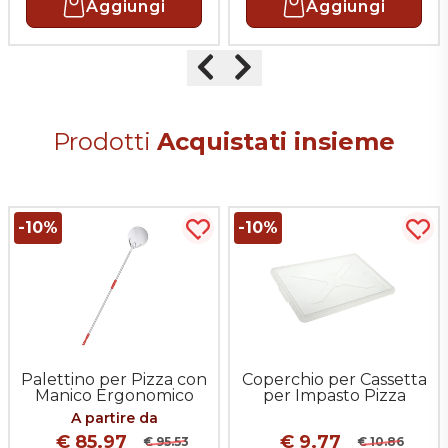
Aggiungi
Aggiungi
Precedente
Successivo
Prodotti
Acquistati insieme
-10%
-10%
uista più tardi
Acquista più tardi
Acqu
Palettino per Pizza con
Coperchio per Cassetta
Manico Ergonomico
per Impasto Pizza
Saldato
60x40 cm
A partire da
€ 85.97
€ 9.77
€ 95.53
€ 10.86