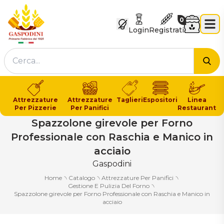
GASPODINI
Carrello
0
Login
Registrati
Cer
Attrezzature
Attrezzature
Taglieri
Espositori
Linea
Per Pizzerie
Per Panifici
Restaurant
Spazzolone girevole per Forno
Professionale con Raschia e Manico in
acciaio
Gaspodini
Home
৲
Catalogo
৲
Attrezzature Per Panifici
৲
Gestione E Pulizia Del Forno
৲
Spazzolone girevole per Forno Professionale con Raschia e Manico in
acciaio