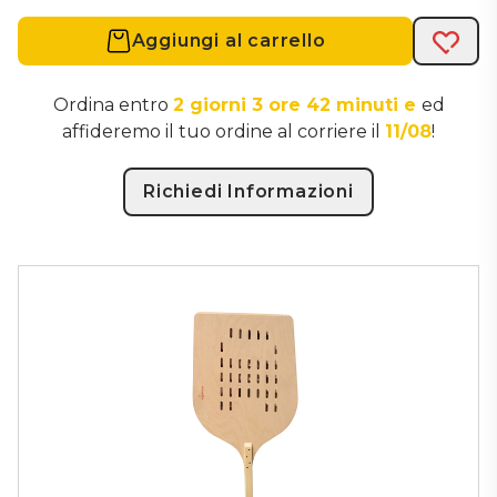
LUNGHEZZA MANICO: 150cm
PESO: 1,47 Kg * Se hai necessità di ricevere un
Aggiungi al carrello
Acqui
articolo con dimensioni o design personalizzato
inviaci un email con tutte le informazioni necessarie
Ordina entro
2 giorni 3 ore 42 minuti e
ed
a commerciale@gaspodini.it
affideremo il tuo ordine al corriere il
11/08
!
Richiedi Informazioni