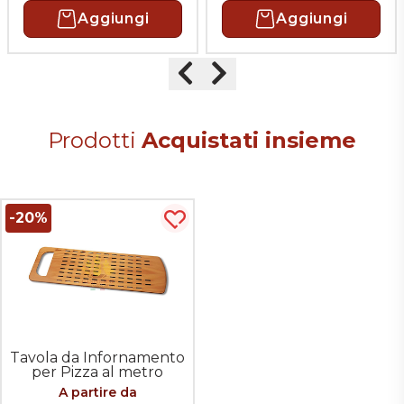
Aggiungi
Aggiungi
Precedente
Successivo
Prodotti
Acquistati insieme
-20%
Acquista più tardi
Tavola da Infornamento
per Pizza al metro
Forata con
A partire da
Impugnatura