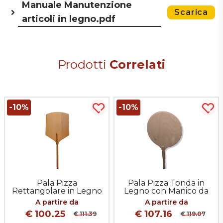
Manuale Manutenzione
Scarica
articoli in legno.pdf
Prodotti
Correlati
-10%
-10%
uista più tardi
Acquista più tardi
Acqu
Pala Pizza
Pala Pizza Tonda in
Rettangolare in Legno
Legno con Manico da
con Manico da 150 cm
150cm
A partire da
A partire da
€ 100.25
€ 107.16
€ 111.39
€ 119.07