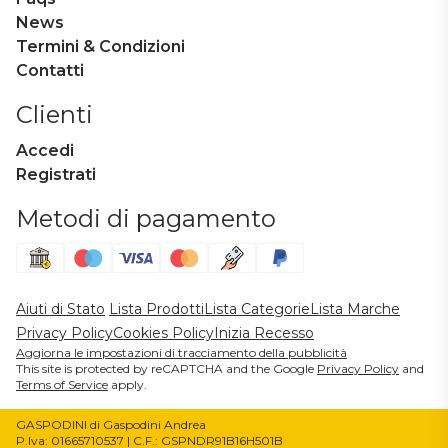
News
Termini & Condizioni
Contatti
Clienti
Accedi
Registrati
Metodi di pagamento
Aiuti di Stato
Lista Prodotti
Lista Categorie
Lista Marche
Privacy Policy
Cookies Policy
Inizia Recesso
Aggiorna le impostazioni di tracciamento della pubblicità
This site is protected by reCAPTCHA and the Google
Privacy Policy
and
Terms of Service
apply.
GASPODINI di Gaspodini Andrea
P.Iva: 01665710537 | C.F.: GSPNDR91B16H501B