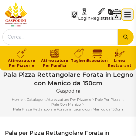
GASPODINI
Carrello
0
Login
Registrati
Cer
Attrezzature
Attrezzature
Taglieri
Espositori
Linea
Per Pizzerie
Per Panifici
Restaurant
Pala Pizza Rettangolare Forata in Legno
con Manico da 150cm
Gaspodini
Home
৲
Catalogo
৲
Attrezzature Per Pizzerie
৲
Pale Per Pizza
৲
Pale Con Manico
৲
Pala Pizza Rettangolare Forata in Legno con Manico da 150cm
Pala per Pizza Rettangolare Forata in