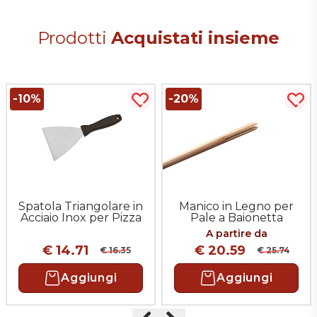
Precedente
Successivo
Prodotti
Acquistati insieme
-10%
-20%
uista più tardi
Acquista più tardi
Acqu
Spatola Triangolare in
Manico in Legno per
Acciaio Inox per Pizza
Pale a Baionetta
A partire da
€ 14.71
€ 20.59
€ 16.35
€ 25.74
Aggiungi
Aggiungi