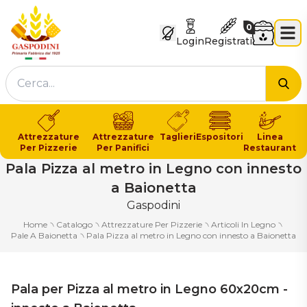
GASPODINI
Carrello
0
Login
Registrati
Cer
Attrezzature
Attrezzature
Taglieri
Espositori
Linea
Per Pizzerie
Per Panifici
Restaurant
Pala Pizza al metro in Legno con innesto
a Baionetta
Gaspodini
Home
৲
Catalogo
৲
Attrezzature Per Pizzerie
৲
Articoli In Legno
৲
Pale A Baionetta
৲
Pala Pizza al metro in Legno con innesto a Baionetta
Pala per Pizza al metro in Legno 60x20cm -