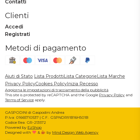
Contatti
Clienti
Accedi
Registrati
Metodi di pagamento
Aiuti di Stato
Lista Prodotti
Lista Categorie
Lista Marche
Privacy Policy
Cookies Policy
Inizia Recesso
Aggiorna le impostazioni di tracciamento della pubblicità
This site is protected by reCAPTCHA and the Google
Privacy Policy
and
Terms of Service
apply.
GASPODINI di Gaspodini Andrea
P.Iva: 01665710537 | C.F.: GSPNDR91B16H501B
Codice Rea: GR-213572
Powered by
EzShop
Designed with
&
by
Mind Design Web Agency