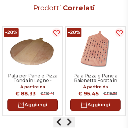
Prodotti
Correlati
-20%
-20%
uista più tardi
Acquista più tardi
Acqu
Pala per Pane e Pizza
Pala Pizza e Pane a
Tonda in Legno -
Baionetta Forata in
Innesto a Baionetta
Multistrato (solo testa)
A partire da
A partire da
(solo testa)
€ 88.33
€ 95.45
€ 110.41
€ 119.32
Aggiungi
Aggiungi