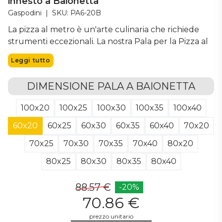
innesto a Baionetta
Gaspodini
|
SKU: PA6-20B
La pizza al metro è un'arte culinaria che richiede
strumenti eccezionali. La nostra Pala per la Pizza al
Metro con Innesto a Baionetta è stato ideato per
Leggi tutto
soddisfare le esigenze dei pizzaioli più esigenti e
degli amanti della pizza. La nostra pala è frutto di
DIMENSIONE PALA A BAIONETTA
una costruzione meticolosa, realizzata in tre parti di
legno massello che si uniscono con perni in acciaio
100x20
100x25
100x30
100x35
100x40
inox. Questa tecnologia innovativa garantisce
solidità, durabilità e una resistenza straordinaria alle
60x20
60x25
60x30
60x35
60x40
70x20
variazioni termiche, permettendovi di sfornare pizze
70x25
70x30
70x35
70x40
80x20
deliziose in ogni condizione. La lunghezza della pala
è progettata per gestire con facilità pizze lunghe e
80x25
80x30
80x35
80x40
rettangolari, offrendo una superficie di cottura
uniforme e deliziosa. DIMENSIONE TOTALE:
88.57 €
-20%
60x20cm
70.86 €
DIMENSIONE UTILE: 45x20cm
prezzo unitario
PESO: 0,63 Kg Ogni pala è realizzata con legno di