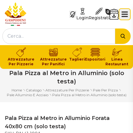
GASPODINI
Carrello
0
Login
Registrati
Cer
Attrezzature
Attrezzature
Taglieri
Espositori
Linea
Per Pizzerie
Per Panifici
Restaurant
Pala Pizza al Metro in Alluminio (solo
testa)
Home
৲
Catalogo
৲
Attrezzature Per Pizzerie
৲
Pale Per Pizza
৲
Pale Alluminio E Acciaio
৲
Pala Pizza al Metro in Alluminio (solo testa)
Pala Pizza al Metro in Alluminio Forata
40x80 cm (solo testa)