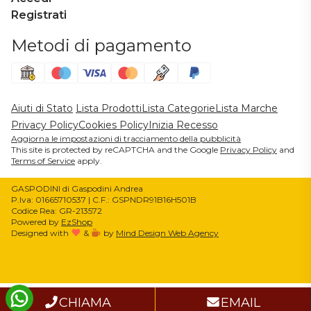
Registrati
Metodi di pagamento
Aiuti di Stato
Lista Prodotti
Lista Categorie
Lista Marche
Privacy Policy
Cookies Policy
Inizia Recesso
Aggiorna le impostazioni di tracciamento della pubblicità
This site is protected by reCAPTCHA and the Google
Privacy Policy
and
Terms of Service
apply.
GASPODINI di Gaspodini Andrea
P.Iva: 01665710537 | C.F.: GSPNDR91B16H501B
Codice Rea: GR-213572
Powered by
EzShop
Designed with
&
by
Mind Design Web Agency
Informativa sulla raccolta
CHIAMA
EMAIL