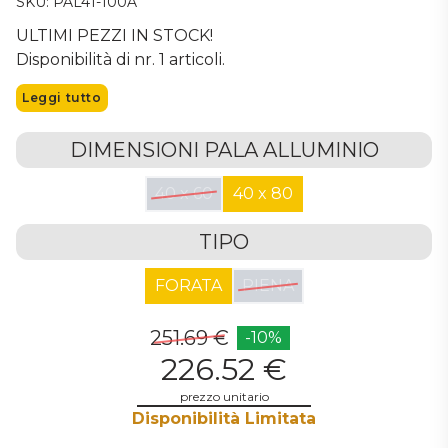
SKU: PAL41-100A
ULTIMI PEZZI IN STOCK!
Disponibilità di nr. 1 articoli.
Leggi tutto
DIMENSIONI PALA ALLUMINIO
40 x 60
40 x 80
TIPO
FORATA
PIENA
251.69 €
-10%
226.52 €
prezzo unitario
Disponibilità Limitata