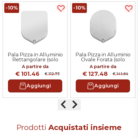
-10%
-10%
uista più tardi
Acquista più tardi
Acqu
Pala Pizza in Alluminio
Pala Pizza in Alluminio
Rettangolare (solo
Ovale Forata (solo
Testa)
testa)
A partire da
A partire da
€ 101.46
€ 127.48
€ 112.73
€ 141.64
Aggiungi
Aggiungi
Precedente
Successivo
Prodotti
Acquistati insieme