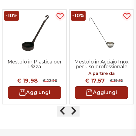
-10%
-10%
uista più tardi
Acquista più tardi
Acqu
Mestolo in Plastica per
Mestolo in Acciaio Inox
Pizza
per uso professionale
A partire da
€ 19.98
€ 17.57
€ 22.20
€ 19.52
Aggiungi
Aggiungi
Precedente
Successivo