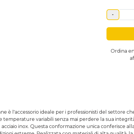
massima sic
-
Ordina e
a
 è l'accessorio ideale per i professionisti del settore che
le temperature variabili senza mai perdere la sua integrit
in acciaio inox. Questa conformazione unica conferisce alla 
ni estreme. Realizzata con materiali di alta qualità, la p