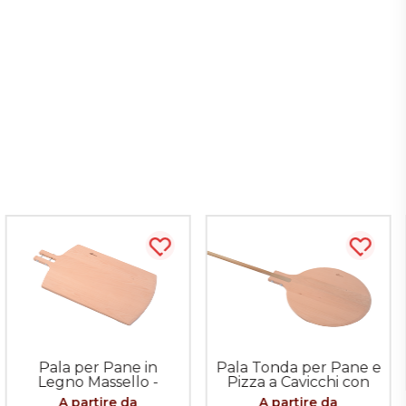
sta più tardi
Acquista più tardi
Acquis
Pala per Pane in
Pala Tonda per Pane e
Legno Massello -
Pizza a Cavicchi con
innesto a Cavicchi (solo
Manico da 200cm
A partire da
A partire da