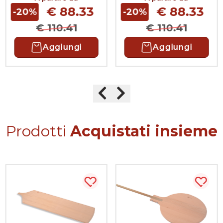
Cavicchi (solo testa)
Cavicchi (solo testa)
€ 88.33
€ 88.33
-20%
-20%
€ 110.41
€ 110.41
Aggiungi
Aggiungi
Precedente
Successivo
Prodotti
Acquistati insieme
sta più tardi
Acquista più tardi
Acqui