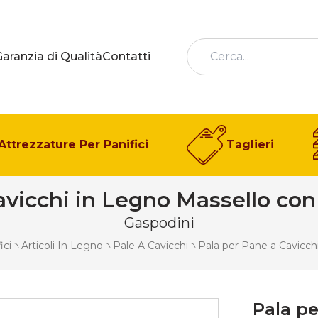
Garanzia di Qualità
Contatti
Attrezzature Per Panifici
Taglieri
avicchi in Legno Massello c
Gaspodini
ici
৲
Articoli In Legno
৲
Pale A Cavicchi
৲
Pala per Pane a Cavicc
Pala pe