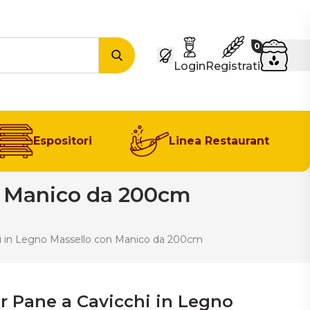
Carrel
0
Cerca
Login
Registrati
Espositori
Linea Restaurant
on Manico da 200cm
hi in Legno Massello con Manico da 200cm
r Pane a Cavicchi in Legno