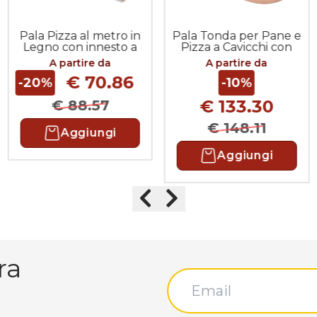
Pala Pizza al metro in
Pala Tonda per Pane e
Legno con innesto a
Pizza a Cavicchi con
Baionetta
Manico da 200cm
A partire da
A partire da
€ 70.86
-20%
-10%
€ 133.30
€ 88.57
€ 148.11
Aggiungi
Aggiungi
Precedente
Successivo
ra