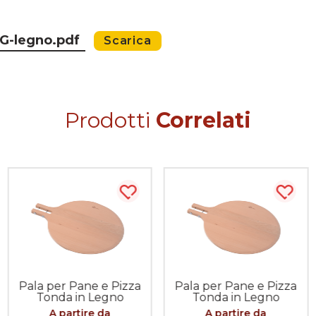
G-legno.pdf
Scarica
Prodotti
Correlati
sta più tardi
Acquista più tardi
Acqui
Pala per Pane e Pizza
Pala per Pane e Pizza
Tonda in Legno
Tonda in Legno
Massello - innesto a
Massello - innesto a
A partire da
A partire da