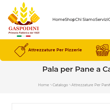
GASPODINI
Home
Shop
Chi Siamo
Servizi
Attrezzature Per Pizzerie
Pala per Pane a C
Home
৲
Catalogo
৲
Attrezzature Per Panif