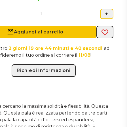
urezza nella preparazione.
+
Aggiungi al carrello
Acquista
ntro
2 giorni 19 ore 44 minuti e 39 secondi
ed
ffideremo il tuo ordine al corriere il
11/08
!
Richiedi Informazioni
 cercano la massima solidità e flessibilità. Questa
à. Questa pala è realizzata partendo da tre parti
pala la capacità di flettersi ed espandersi,
ala è sinonimo di resistenza e durabilità. È