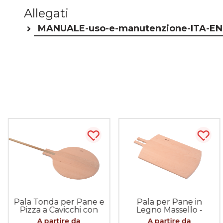
Allegati
MANUALE-uso-e-manutenzione-ITA-EN
ista più tardi
Acquista più tardi
Acqui
Pala Tonda per Pane e
Pala per Pane in
Pizza a Cavicchi con
Legno Massello -
Manico da 200cm
innesto a Cavicchi (solo
A partire da
A partire da