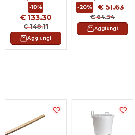
testa)
€ 51.63
-10%
-20%
€ 133.30
€ 64.54
€ 148.11
Aggiungi
Aggiungi
ista più tardi
Acquista più tardi
Acqui