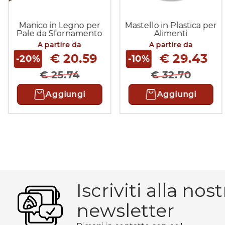
Manico in Legno per
Mastello in Plastica per
Pale da Sfornamento
Alimenti
Pane
A partire da
A partire da
€ 20.59
€ 29.43
-20%
-10%
€ 25.74
€ 32.70
Aggiungi
Aggiungi
Iscriviti alla nost
newsletter