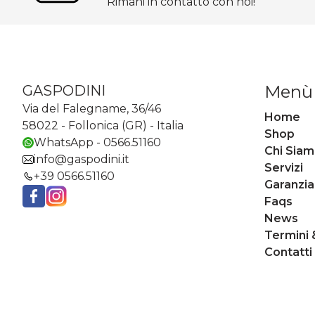
Rimani in contatto con noi!
Menù
GASPODINI
Via del Falegname, 36/46
Home
58022 - Follonica (GR) - Italia
Shop
WhatsApp - 0566.51160
Chi Sia
info@gaspodini.it
Servizi
+39 0566.51160
Garanzia
Faqs
Facebook
Instagram
News
Termini 
Contatti