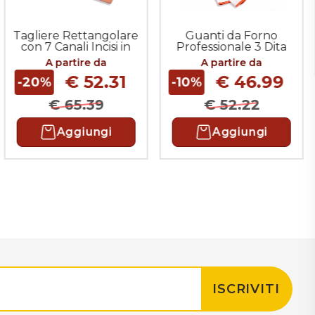
Tagliere Rettangolare
Guanti da Forno
con 7 Canali Incisi in
Professionale 3 Dita
Legno
A partire da
A partire da
€ 52.31
€ 46.99
-20%
-10%
€ 65.39
€ 52.22
Aggiungi
Aggiungi
ISCRIVITI